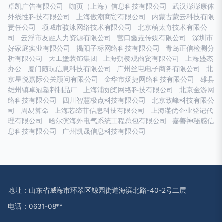
卓凯广告有限公司
咖页（上海）信息科技有限公司
武汉澎澎康体
外线性科技有限公司
上海傲潮商贸有限公司
内蒙古蒙云科技有限
责任公司
项城市骇泳网络技术有限公司
北京萌太奇技术有限公
司
云浮市友融人力资源有限公司
营口鑫垚传媒有限公司
深圳市
好家庭实业有限公司
揭阳子标网络科技有限公司
青岛正信检测分
析有限公司
天工堡装饰集团
上海朔樱观商贸有限公司
上海盛杰
办公
厦门随玩信息科技有限公司
广州丝屯电子商务有限公司
北
京星悦嘉际公关顾问有限公司
金华市炀捷网络科技有限公司
雄县
雄州镇卓冠塑料制品厂
上海浦如桨网络科技有限公司
北京金游网
络科技有限公司
四川智慧极点科技有限公司
北京致峰科技有限公
司
周易算命
上海芯缔菲信息科技有限公司
上海谨优企业登记代
理有限公司
哈尔滨海外电气系统工程总包有限公司
嘉善神秘感信
息科技有限公司
广州凯晟信息科技有限公司
地址：山东省威海市环翠区鲸园街道海滨北路-40-2号二层
电话：0631-08**