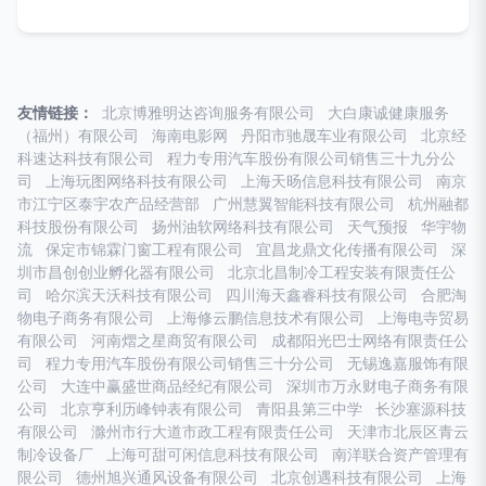
友情链接：
北京博雅明达咨询服务有限公司
大白康诚健康服务
（福州）有限公司
海南电影网
丹阳市驰晟车业有限公司
北京经
科速达科技有限公司
程力专用汽车股份有限公司销售三十九分公
司
上海玩图网络科技有限公司
上海天旸信息科技有限公司
南京
市江宁区泰宇农产品经营部
广州慧翼智能科技有限公司
杭州融都
科技股份有限公司
扬州油软网络科技有限公司
天气预报
华宇物
流
保定市锦霖门窗工程有限公司
宜昌龙鼎文化传播有限公司
深
圳市昌创创业孵化器有限公司
北京北昌制冷工程安装有限责任公
司
哈尔滨天沃科技有限公司
四川海天鑫睿科技有限公司
合肥淘
物电子商务有限公司
上海修云鹏信息技术有限公司
上海电寺贸易
有限公司
河南熠之星商贸有限公司
成都阳光巴士网络有限责任公
司
程力专用汽车股份有限公司销售三十分公司
无锡逸嘉服饰有限
公司
大连中赢盛世商品经纪有限公司
深圳市万永财电子商务有限
公司
北京亨利历峰钟表有限公司
青阳县第三中学
长沙塞源科技
有限公司
滁州市行大道市政工程有限责任公司
天津市北辰区青云
制冷设备厂
上海可甜可闲信息科技有限公司
南洋联合资产管理有
限公司
德州旭兴通风设备有限公司
北京创遇科技有限公司
上海